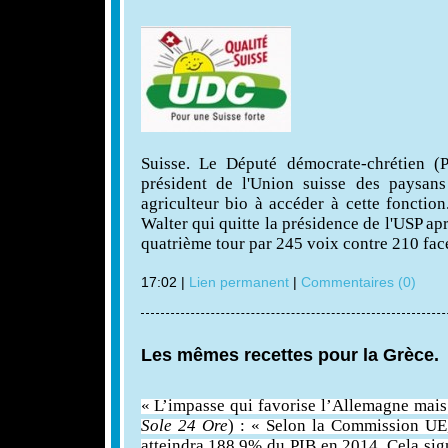
Suisse. Le Député démocrate-chrétien (
président de l'Union suisse des paysans
agriculteur bio à accéder à cette fonctio
Walter qui quitte la présidence de l'USP apr
quatrième tour par 245 voix contre 210 fa
17:02 |
Lien permanent
|
Commentaires (0)
Les mêmes recettes pour la Grèce.
« L’impasse qui favorise l’Allemagne mais
Sole 24 Ore
) : « Selon la Commission UE,
atteindra 188,9% du PIB en 2014. Cela sig