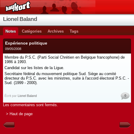
Lionel Baland
Notes
Catégories
Archives
Tags
Expérience politique
09/05/2008
Membre du P.S.C. (Parti Social Chrétien en Belgique francophone) de
1986 à 1993.
Candidat sur les listes de la Ligue.
Secrétaire fédéral du mouvement politique Sud. Siège au comité
directeur du P.S.C. avec les ministres, suite à l'accord électoral P.S.C. -
Sud. (1999 - 2000).
0
Écrit par
Lionel Baland
Les commentaires sont fermés.
> Haut de page