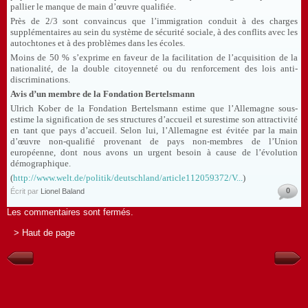
pallier le manque de main d’œuvre qualifiée.
Près de 2/3 sont convaincus que l’immigration conduit à des charges
supplémentaires au sein du système de sécurité sociale, à des conflits avec les
autochtones et à des problèmes dans les écoles.
Moins de 50 % s’exprime en faveur de la facilitation de l’acquisition de la
nationalité, de la double citoyenneté ou du renforcement des lois anti-
discriminations.
Avis d’un membre de la Fondation Bertelsmann
Ulrich Kober de la Fondation Bertelsmann estime que l’Allemagne sous-
estime la signification de ses structures d’accueil et surestime son attractivité
en tant que pays d’accueil. Selon lui, l’Allemagne est évitée par la main
d’œuvre non-qualifié provenant de pays non-membres de l’Union
européenne, dont nous avons un urgent besoin à cause de l’évolution
démographique.
(
http://www.welt.de/politik/deutschland/article112059372/V...
)
0
Écrit par
Lionel Baland
Les commentaires sont fermés.
> Haut de page