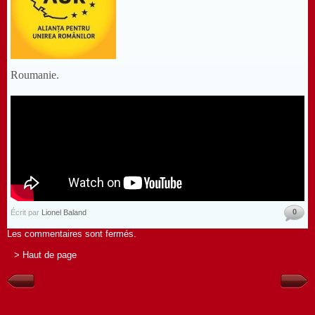
Roumanie.
0
Écrit par
Lionel Baland
Les commentaires sont fermés.
> Haut de page