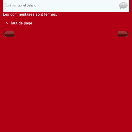
0
Écrit par
Lionel Baland
Les commentaires sont fermés.
> Haut de page