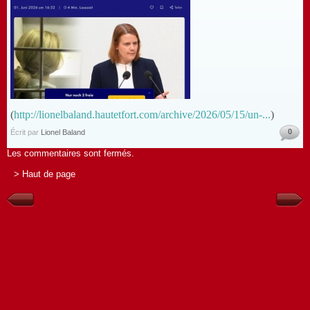
(
http://lionelbaland.hautetfort.com/archive/2026/05/15/un-...
)
0
Écrit par
Lionel Baland
Les commentaires sont fermés.
> Haut de page