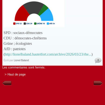
SPD : sociaux-démocrates
CDU : démocrates-chrétierns
Grüne ; écologistes
AfD : patriotes
(
http://lionelbaland.hautetfort.com/archive/2026/03/23/rhe...
)
0
Écrit par
Lionel Baland
Les commentaires sont fermés.
> Haut de page