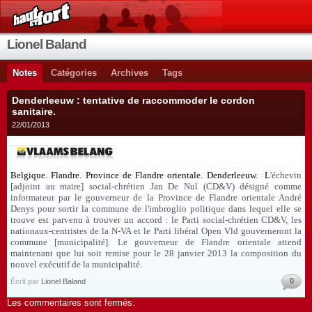
Lionel Baland
Notes
Catégories
Archives
Tags
Denderleeuw : tentative de raccommoder le cordon
sanitaire.
22/01/2013
Belgique. Flandre. Province de Flandre orientale.
Denderleeuw.
L
'échevin
[adjoint au maire] social-chrétien Jan De Nul (CD&V)
désigné comme
informateur par le gouverneur de la Province de Flandre orientale André
Denys pour sortir la commune de l'imbroglio politique dans lequel elle se
trouve est parvenu à trouver un accord : le Parti social-chrétien CD&V, les
nationaux-centristes de la N-VA et le Parti libéral Open Vld gouverneront la
commune [municipalité]. Le gouverneur de Flandre orientale attend
maintenant que lui soit remise pour le 28 janvier 2013 la composition du
nouvel exécutif de la municipalité.
0
Écrit par
Lionel Baland
Les commentaires sont fermés.