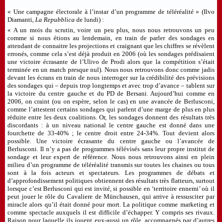
« Une campagne électorale à l’instar d’un programme de téléréalité » (Ilvo
Diamanti,
La Repubblica
de lundi) :
« A un mois du scrutin, voire un peu plus, nous nous retrouvons un peu
comme si nous étions au lendemain, en train de parler des sondages en
attendant de connaitre les projections et craignant que les chiffres se révèlent
erronés, comme cela s’est déjà produit en 2006 (où les sondages prédisaient
une victoire écrasante de l’Ulivo de Prodi alors que la compétition s’était
terminée en un match presque nul). Nous nous retrouvons donc comme jadis
devant les écrans en train de nous interroger sur la crédibilité des prévisions
des sondages qui – depuis trop longtemps et avec trop d’avance – tablent sur
la victoire du centre gauche et du PD de Bersani. Aujourd’hui comme en
2006, on craint (ou on espère, selon le cas) en une avancée de Berlusconi,
comme l’attestent certains sondages qui parlent d’une marge de plus en plus
réduite entre les deux coalitions. Or, les sondages donnent des résultats très
discordants : à un niveau national le centre gauche est donné dans une
fourchette de 33-40% ; le centre droit entre 24-34%. Tout devient alors
possible. Une victoire écrasante du centre gauche ou l’avancée de
Berlusconi. Il n’y a pas de programmes télévisés sans leur propre institut de
sondage et leur expert de référence. Nous nous retrouvons ainsi en plein
milieu d’un programme de téléréalité transmis sur toutes les chaines ou tous
sont à la fois acteurs et spectateurs. Les programmes de débats et
d’approfondissement politiques obtiennent des résultats très flatteurs, surtout
lorsque c’est Berlusconi qui est invité, si possible en ‘territoire ennemi’ où il
peut jouer le rôle du Cavaliere de Münchausen, qui arrive à ressusciter par
miracle alors qu’il était donné pour mort. La politique comme marketing et
comme spectacle auxquels il est difficile d’échapper. Y compris ses rivaux.
Raison pour laquelle ils jouent eux-aussi un rôle, accompagnés par d’autres