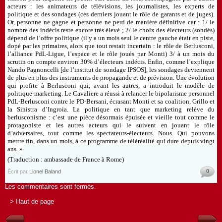
acteurs : les animateurs de télévisions, les journalistes, les experts de
politique et des sondages (ces derniers jouant le rôle de garants et de juges).
Or, personne ne gagne et personne ne perd de manière définitive car : 1/ le
nombre des indécis reste encore très élevé ; 2/ le choix des électeurs (sondés)
dépend de l’offre politique (il y a un mois seul le centre gauche était en piste,
dopé par les primaires, alors que tout restait incertain : le rôle de Berlusconi,
l’alliance PdL-Ligue, l’espace et le rôle joués par Monti) 3/ à un mois du
scrutin on compte environ 30% d’électeurs indécis. Enfin, comme l’explique
Nando Pagnoncelli [de l’institut de sondage IPSOS], les sondages deviennent
de plus en plus des instruments de propagande et de prévision. Une évolution
qui profite à Berlusconi qui, avant les autres, a introduit le modèle de
politique-marketing. Le Cavaliere a réussi à relancer le bipolarisme personnel
PdL-Berlusconi contre le PD-Bersani, écrasant Monti et sa coalition, Grillo et
la Sinistra d’Ingroia. La politique en tant que marketing relève du
berlusconisme : c’est une pièce désormais épuisée et vieille tout comme le
protagoniste et les autres acteurs qui le suivent en jouant le rôle
d’adversaires, tout comme les spectateurs-électeurs. Nous. Qui pouvons
mettre fin, dans un mois, à ce programme de téléréalité qui dure depuis vingt
ans. »
(Traduction : ambassade de France à Rome)
0
Écrit par
Lionel Baland
Les commentaires sont fermés.
> Haut de page