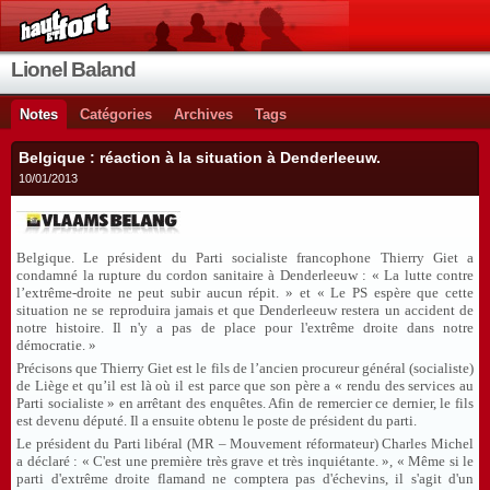
Lionel Baland
Notes
Catégories
Archives
Tags
Belgique : réaction à la situation à Denderleeuw.
10/01/2013
Belgique. Le président du Parti socialiste francophone Thierry Giet a
condamné la rupture du cordon sanitaire à Denderleeuw : « La lutte contre
l’extrême-droite ne peut subir aucun répit. » et « Le PS espère que cette
situation ne se reproduira jamais et que Denderleeuw restera un accident de
notre histoire. Il n'y a pas de place pour l'extrême droite dans notre
démocratie. »
Précisons que Thierry Giet est le fils de l’ancien procureur général (socialiste)
de Liège et qu’il est là où il est parce que son père a « rendu des services au
Parti socialiste » en arrêtant des enquêtes. Afin de remercier ce dernier, le fils
est devenu député. Il a ensuite obtenu le poste de président du parti.
Le président du Parti libéral (MR – Mouvement réformateur) Charles Michel
a déclaré : « C'est une première très grave et très inquiétante. », « Même si le
parti d'extrême droite flamand ne comptera pas d'échevins, il s'agit d'un