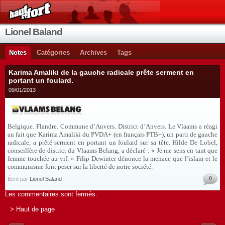
Lionel Baland
Notes
Catégories
Archives
Tags
Karima Amaliki de la gauche radicale prête serment en
portant un foulard.
09/01/2013
Belgique. Flandre. Commune d’Anvers. District d’Anvers. Le Vlaams a réagi
au fait que
Karima Amaliki du PVDA+ (en français PTB+), un parti de gauche
radicale, a prêté serment en portant un foulard sur sa tête. Hilde De Lobel,
conseillère de district du Vlaams Belang, a déclaré : « Je me sens en tant que
femme touchée au vif. » Filip Dewinter dénonce la menace que l’islam et le
communisme font peser sur la liberté de notre société.
0
Écrit par
Lionel Baland
Les commentaires sont fermés.
> Haut de page