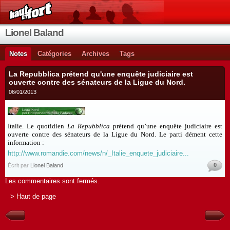
Lionel Baland
Notes
Catégories
Archives
Tags
La Repubblica prétend qu'une enquête judiciaire est
ouverte contre des sénateurs de la Ligue du Nord.
06/01/2013
Italie. Le quotidien
La Repubblica
prétend qu’une enquête judiciaire est
ouverte contre des sénateurs de la Ligue du Nord. Le parti dément cette
information :
http://www.romandie.com/news/n/_Italie_enquete_judiciaire...
0
Écrit par
Lionel Baland
Les commentaires sont fermés.
> Haut de page