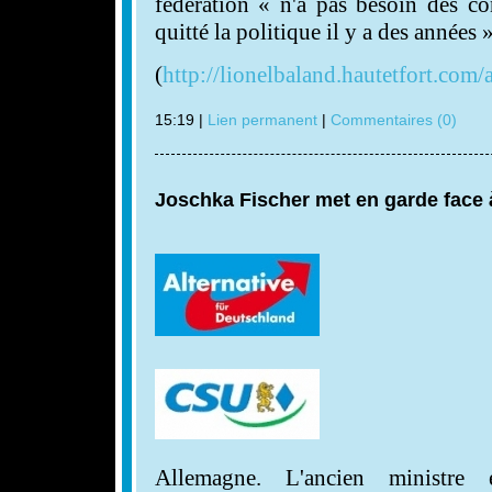
fédération « n'a pas besoin des co
quitté la politique il y a des années »
(
http://lionelbaland.hautetfort.com/
15:19 |
Lien permanent
|
Commentaires (0)
Joschka Fischer met en garde face à
Allemagne. L'ancien ministre é