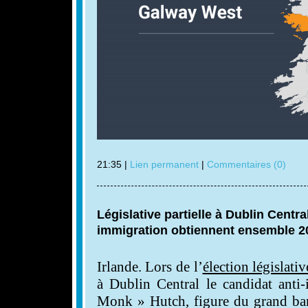
21:35 |
Lien permanent
|
Commentaires (0)
Législative partielle à Dublin Centra
immigration obtiennent ensemble 2
Irlande. Lors de l’
élection législativ
à Dublin Central le candidat anti
Monk » Hutch, figure du grand ban