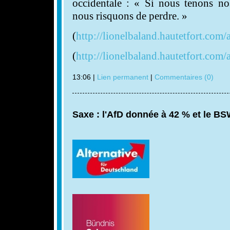
occidentale : « Si nous tenons no
nous risquons de perdre. »
(
http://lionelbaland.hautetfort.com/
(
http://lionelbaland.hautetfort.com
13:06 |
Lien permanent
|
Commentaires (0)
Saxe : l'AfD donnée à 42 % et le BS