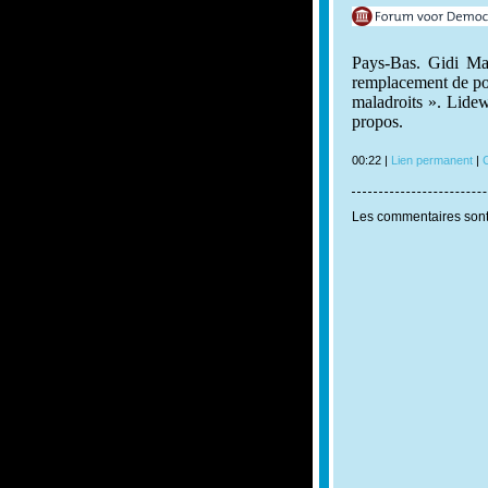
Pays-Bas. Gidi Ma
remplacement de po
maladroits ». Lidew
propos.
00:22 |
Lien permanent
|
C
Les commentaires sont