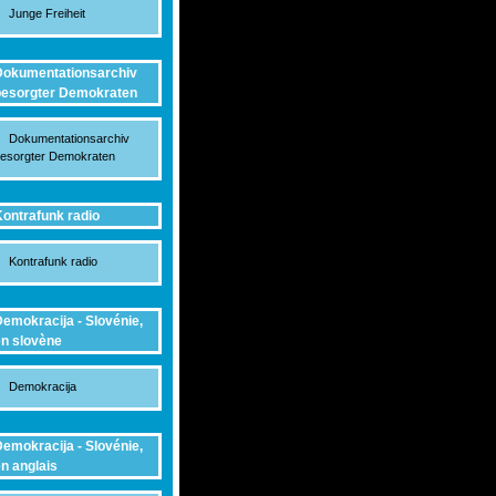
Junge Freiheit
okumentationsarchiv
esorgter Demokraten
Dokumentationsarchiv
esorgter Demokraten
ontrafunk radio
Kontrafunk radio
emokracija - Slovénie,
n slovène
Demokracija
emokracija - Slovénie,
n anglais