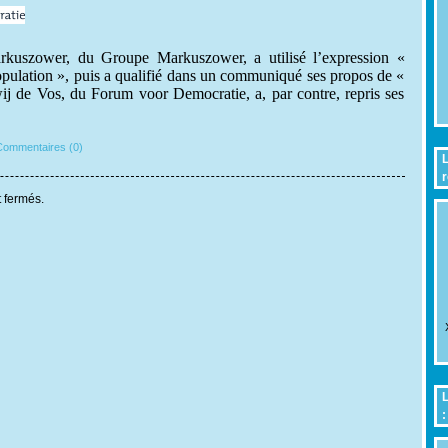
rkuszower, du Groupe Markuszower, a utilisé l’expression «
pulation », puis a qualifié dans un communiqué ses propos de «
ij de Vos, du Forum voor Democratie, a, par contre, repris ses
ommentaires (0)
L
r
 fermés.
L
: