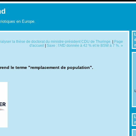
nd
triotiques en Europe.
L
d
 analyser la thèse de doctorat du ministre-président CDU de Thuringe.
|
Page
n
d'accueil
|
Saxe : l'AfD donnée à 42 % et le BSW à 7 %. »
prend le terme "remplacement de population".
L
L
n