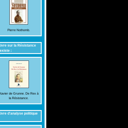
Pierre Nothomb.
ivre sur la Résistance
existe :
Xavier de Grunne. De Rex à
la Résistance.
ivre d'analyse politique