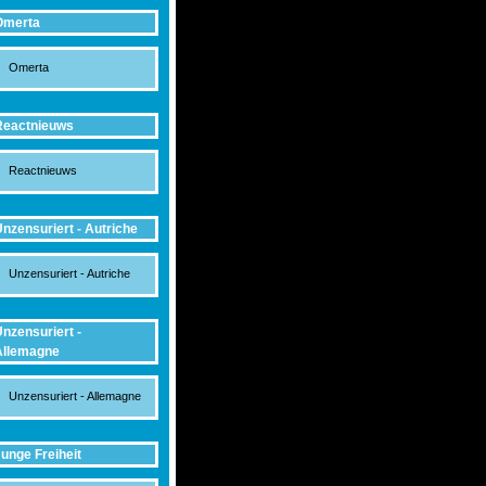
Omerta
Omerta
Reactnieuws
Reactnieuws
nzensuriert - Autriche
Unzensuriert - Autriche
nzensuriert -
Allemagne
Unzensuriert - Allemagne
unge Freiheit