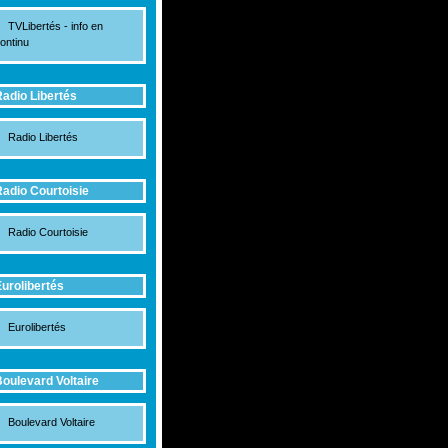
TVLibertés - info en
ontinu
adio Libertés
Radio Libertés
adio Courtoisie
Radio Courtoisie
urolibertés
Eurolibertés
oulevard Voltaire
Boulevard Voltaire