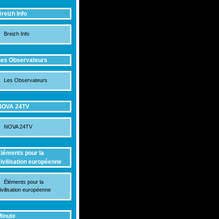
reizh Info
Breizh Info
es Observateurs
Les Observateurs
NOVA 24TV
NOVA 24TV
léments pour la
ivilisation européenne
Éléments pour la
ivilisation européenne
inute