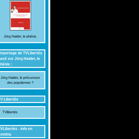
Jörg Haider, le phénix.
eportage de TVLibertés
asé sur Jörg Haider, le
hénix :
Jörg Haider, le précurseur
des populismes ?
V Libertés
TVlibertés
VLibertés - info en
ontinu