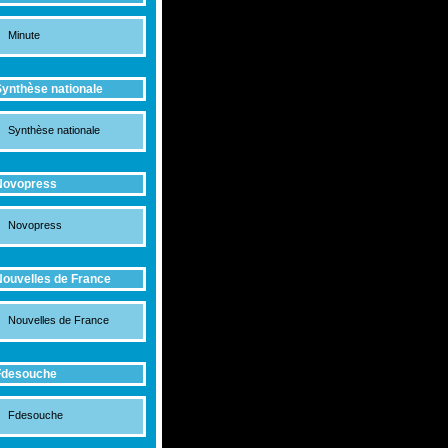
Minute
ynthèse nationale
Synthèse nationale
Novopress
Novopress
ouvelles de France
Nouvelles de France
Fdesouche
Fdesouche