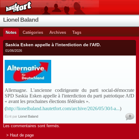
Lionel Baland
Notes
Catégories
Archives
Tags
Saskia Esken appelle à l'interdiction de l'AfD.
01/06/2026
Allemagne. L'ancienne codirigeante du parti social-démocrate
SPD Saskia Esken appelle à l'interdiction du parti patriotique AfD
« avant les prochaines élections fédérales ».
(
http://lionelbaland.hautetfort.com/archive/2026/05/30/l-a...
)
0
Écrit par
Lionel Baland
Les commentaires sont fermés.
> Haut de page