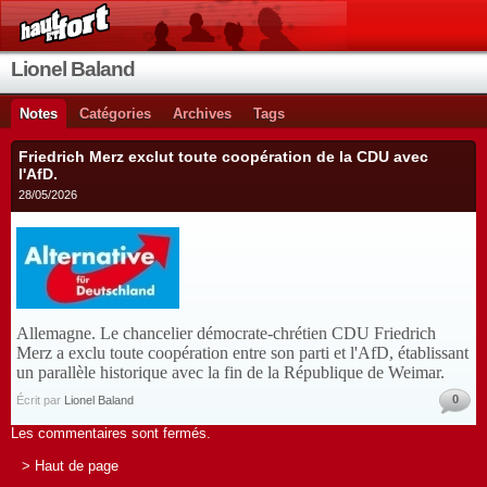
Lionel Baland
Notes
Catégories
Archives
Tags
Friedrich Merz exclut toute coopération de la CDU avec
l'AfD.
28/05/2026
Allemagne. Le chancelier démocrate-chrétien CDU Friedrich
Merz a exclu toute coopération entre son parti et l'AfD, établissant
un parallèle historique avec la fin de la République de Weimar.
0
Écrit par
Lionel Baland
Les commentaires sont fermés.
> Haut de page