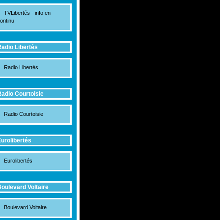
TVLibertés - info en
ontinu
adio Libertés
Radio Libertés
adio Courtoisie
Radio Courtoisie
urolibertés
Eurolibertés
oulevard Voltaire
Boulevard Voltaire