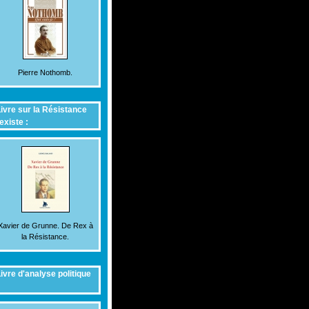
Pierre Nothomb.
ivre sur la Résistance
existe :
Xavier de Grunne. De Rex à
la Résistance.
ivre d'analyse politique