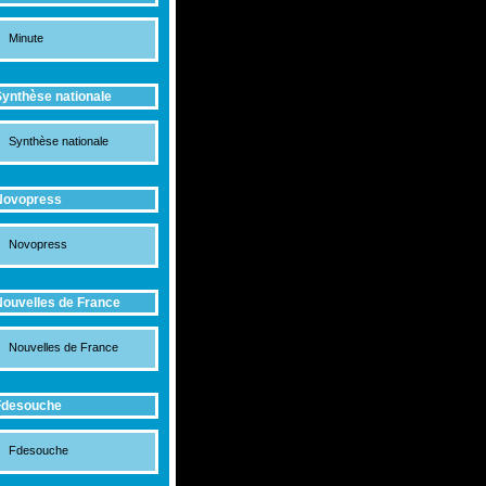
Minute
ynthèse nationale
Synthèse nationale
Novopress
Novopress
ouvelles de France
Nouvelles de France
Fdesouche
Fdesouche