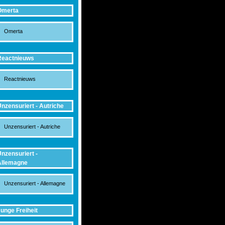
Omerta
Omerta
Reactnieuws
Reactnieuws
nzensuriert - Autriche
Unzensuriert - Autriche
nzensuriert -
Allemagne
Unzensuriert - Allemagne
unge Freiheit