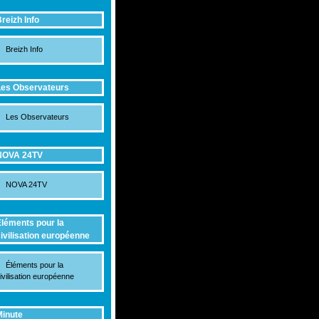
reizh Info
Breizh Info
es Observateurs
Les Observateurs
NOVA 24TV
NOVA 24TV
léments pour la
ivilisation européenne
Éléments pour la
ivilisation européenne
inute