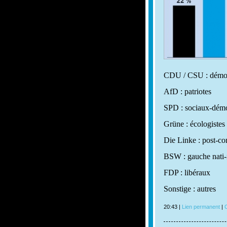
CDU / CSU : démocr
AfD : patriotes
SPD : sociaux-démo
Grüne : écologistes
Die Linke : post-c
BSW : gauche nati-
FDP : libéraux
Sonstige : autres
20:43 |
Lien permanent
|
C