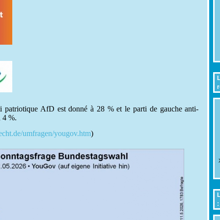
L
r
i patriotique AfD est donné à 28 % et le parti de gauche anti-
 4 %.
echt.de/umfragen/yougov.htm
)
L
: