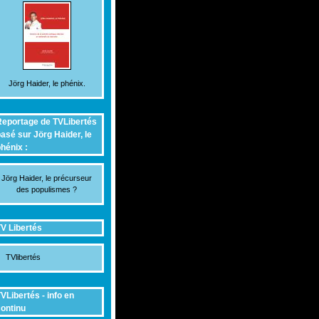
Jörg Haider, le phénix.
eportage de TVLibertés
asé sur Jörg Haider, le
hénix :
Jörg Haider, le précurseur
des populismes ?
V Libertés
TVlibertés
VLibertés - info en
ontinu