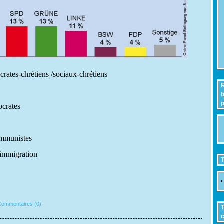
ates-chrétiens /sociaux-chrétiens
R
b
p
crates
ommunistes
immigration
T
ommentaires (0)
T
c