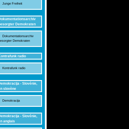
Junge Freiheit
okumentationsarchiv
esorgter Demokraten
Dokumentationsarchiv
esorgter Demokraten
ontrafunk radio
Kontrafunk radio
emokracija - Slovénie,
n slovène
Demokracija
emokracija - Slovénie,
n anglais