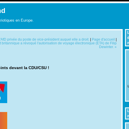
nd
triotiques en Europe.
L
d
AfD privée du poste de vice-président auquel elle a droit.
|
Page d'accueil
|
n
britannique a révoqué l'autorisation de voyage électronique (ETA) de Filip
Dewinter. »
ints devant la CDU/CSU !
L
L
n