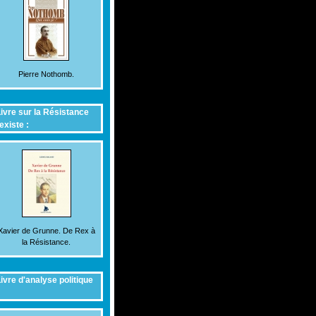
Pierre Nothomb.
ivre sur la Résistance
existe :
Xavier de Grunne. De Rex à
la Résistance.
ivre d'analyse politique