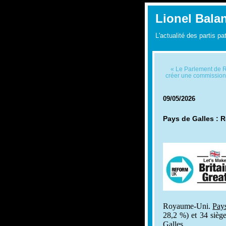
Lionel Bala
L'actualité des partis pa
« Le Parlement de Rh
créer une commission
09/05/2026
Pays de Galles : R
Royaume-Uni.
Pay
28,2 %) et 34 siège
Galles.