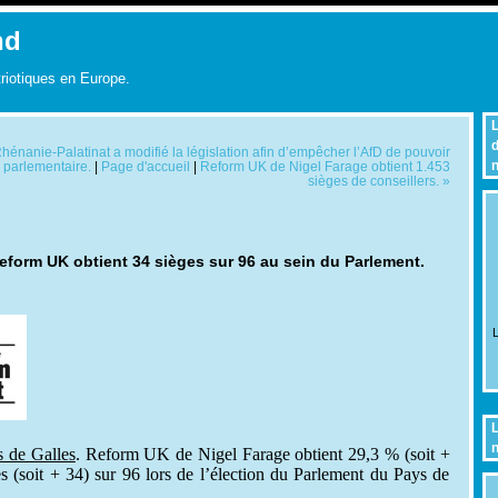
nd
triotiques en Europe.
L
d
énanie-Palatinat a modifié la législation afin d’empêcher l’AfD de pouvoir
n
 parlementaire.
|
Page d'accueil
|
Reform UK de Nigel Farage obtient 1.453
sièges de conseillers. »
eform UK obtient 34 sièges sur 96 au sein du Parlement.
L
L
n
s de Galles
. Reform UK de Nigel Farage obtient 29,3 % (soit +
s (soit + 34) sur 96 lors de l’élection du Parlement du Pays de