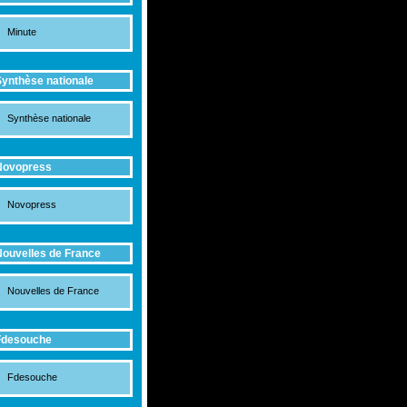
Minute
ynthèse nationale
Synthèse nationale
Novopress
Novopress
ouvelles de France
Nouvelles de France
Fdesouche
Fdesouche