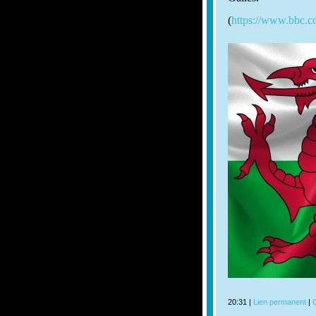
(
https://www.bbc.co
20:31 |
Lien permanent
|
C