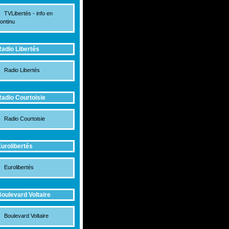
TVLibertés - info en
ontinu
adio Libertés
Radio Libertés
adio Courtoisie
Radio Courtoisie
urolibertés
Eurolibertés
oulevard Voltaire
Boulevard Voltaire