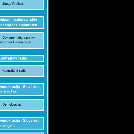
Junge Freiheit
okumentationsarchiv
esorgter Demokraten
Dokumentationsarchiv
esorgter Demokraten
ontrafunk radio
Kontrafunk radio
emokracija - Slovénie,
n slovène
Demokracija
emokracija - Slovénie,
n anglais