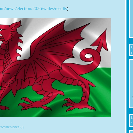
m/news/election/2026/wales/results
)
L
r
L
:
ommentaires (0)