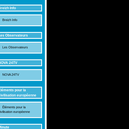
reizh Info
Breizh Info
es Observateurs
Les Observateurs
NOVA 24TV
NOVA 24TV
léments pour la
ivilisation européenne
Éléments pour la
ivilisation européenne
inute