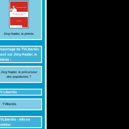
Jörg Haider, le phénix.
eportage de TVLibertés
asé sur Jörg Haider, le
hénix :
Jörg Haider, le précurseur
des populismes ?
V Libertés
TVlibertés
VLibertés - info en
ontinu