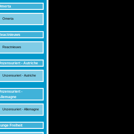
Omerta
Omerta
Reactnieuws
Reactnieuws
nzensuriert - Autriche
Unzensuriert - Autriche
nzensuriert -
Allemagne
Unzensuriert - Allemagne
unge Freiheit