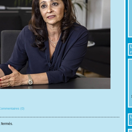
L
r
ommentaires (0)
L
:
 fermés.