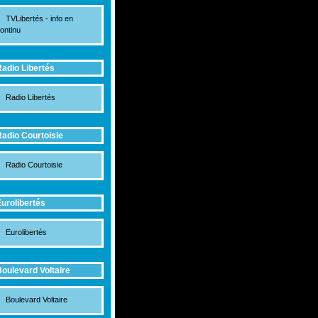
TVLibertés - info en
ontinu
adio Libertés
Radio Libertés
adio Courtoisie
Radio Courtoisie
urolibertés
Eurolibertés
oulevard Voltaire
Boulevard Voltaire