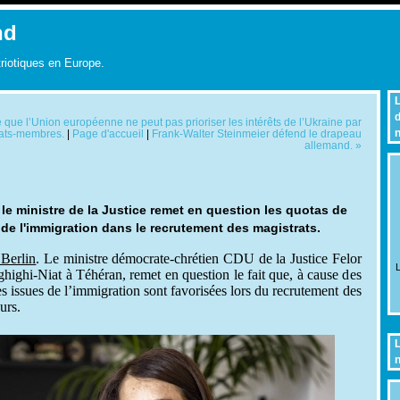
nd
triotiques en Europe.
L
d
 que l’Union européenne ne peut pas prioriser les intérêts de l’Ukraine par
n
tats-membres.
|
Page d'accueil
|
Frank-Walter Steinmeier défend le drapeau
allemand. »
le ministre de la Justice remet en question les quotas de
de l'immigration dans le recrutement des magistrats.
 Berlin
. Le ministre démocrate-chrétien CDU de la Justice Felor
L
ighi-Niat à Téhéran, remet en question le fait que, à cause des
s issues de l’immigration sont favorisées lors du recrutement des
urs.
L
n