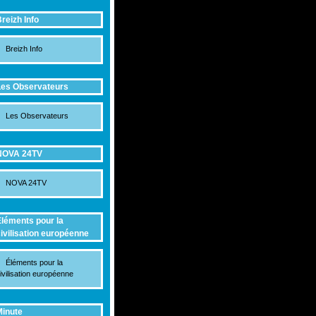
reizh Info
Breizh Info
es Observateurs
Les Observateurs
NOVA 24TV
NOVA 24TV
léments pour la
ivilisation européenne
Éléments pour la
ivilisation européenne
inute