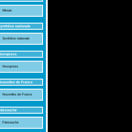
Minute
ynthèse nationale
Synthèse nationale
Novopress
Novopress
ouvelles de France
Nouvelles de France
Fdesouche
Fdesouche