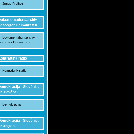
Junge Freiheit
okumentationsarchiv
esorgter Demokraten
Dokumentationsarchiv
esorgter Demokraten
ontrafunk radio
Kontrafunk radio
emokracija - Slovénie,
n slovène
Demokracija
emokracija - Slovénie,
n anglais