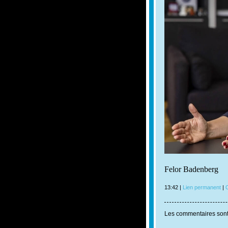
Felor Badenberg
13:42 |
Lien permanent
|
C
Les commentaires sont