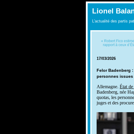
Lionel Bala
L'actualité des partis pa
« Robert Fico estime
rapport à ceux d’É
17/03/2026
Felor Badenberg : 
personnes issues 
Allemagne.
État de
Badenberg, née Hagh
quotas, les personne
juges et des procure