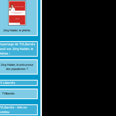
Jörg Haider, le phénix.
eportage de TVLibertés
asé sur Jörg Haider, le
hénix :
Jörg Haider, le précurseur
des populismes ?
V Libertés
TVlibertés
VLibertés - info en
ontinu