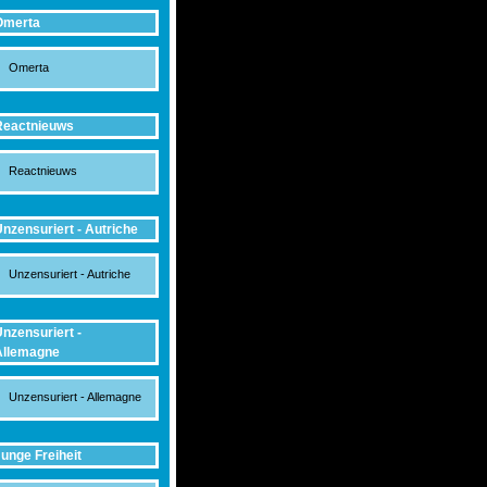
Omerta
Omerta
Reactnieuws
Reactnieuws
nzensuriert - Autriche
Unzensuriert - Autriche
nzensuriert -
Allemagne
Unzensuriert - Allemagne
unge Freiheit