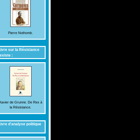
Pierre Nothomb.
ivre sur la Résistance
existe :
Xavier de Grunne. De Rex à
la Résistance.
ivre d'analyse politique