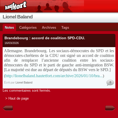
Lionel Baland
Notes
Catégories
Archives
Tags
Brandebourg : accord de coalition SPD-CDU.
16/03/2026
Allemagne. Brandebourg. Les sociaux-démocrates du SPD et les
démocrates-chrétiens de la CDU ont signé un accord de coalition
afin de remplacer l’ancienne coalition entre les sociaux-
démocrates du SPD et le parti de gauche anti-immigration BSW.
[La majorité est due au départ de députés du BSW vers le SPD.]
(
http://lionelbaland.hautetfort.com/archive/2026/01/10/bra...
)
0
Écrit par
Lionel Baland
Les commentaires sont fermés.
> Haut de page