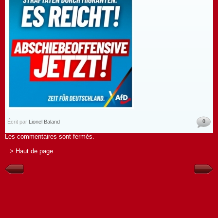
0
Écrit par
Lionel Baland
Les commentaires sont fermés.
> Haut de page