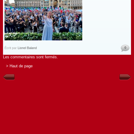
0
Écrit par
Lionel Baland
Les commentaires sont fermés.
> Haut de page