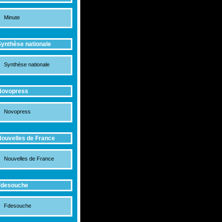
Minute
ynthèse nationale
Synthèse nationale
Novopress
Novopress
ouvelles de France
Nouvelles de France
Fdesouche
Fdesouche