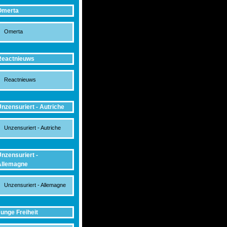
Omerta
Omerta
Reactnieuws
Reactnieuws
nzensuriert - Autriche
Unzensuriert - Autriche
nzensuriert -
Allemagne
Unzensuriert - Allemagne
unge Freiheit