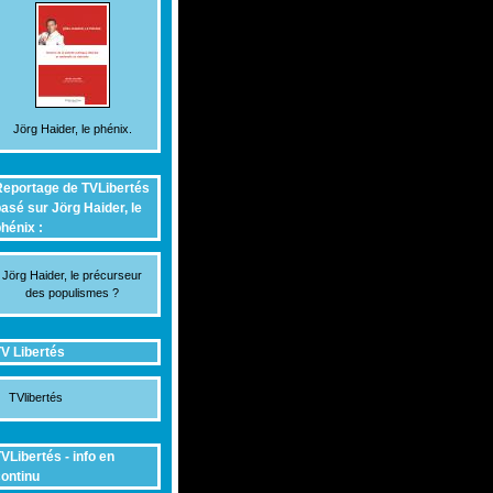
Jörg Haider, le phénix.
eportage de TVLibertés
asé sur Jörg Haider, le
hénix :
Jörg Haider, le précurseur
des populismes ?
V Libertés
TVlibertés
VLibertés - info en
ontinu