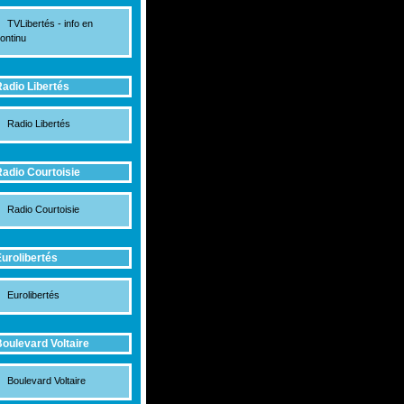
TVLibertés - info en
ontinu
adio Libertés
Radio Libertés
adio Courtoisie
Radio Courtoisie
urolibertés
Eurolibertés
oulevard Voltaire
Boulevard Voltaire