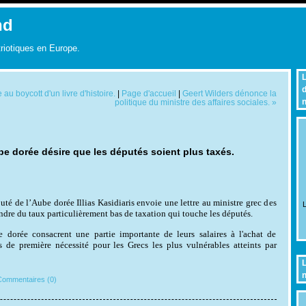
nd
triotiques en Europe.
L
d
u boycott d'un livre d'histoire.
|
Page d'accueil
|
Geert Wilders dénonce la
n
politique du ministre des affaires sociales. »
be dorée désire que les députés soient plus taxés.
té de l’Aube dorée Illias Kasidiaris envoie une lettre au ministre grec des
L
indre du taux particulièrement bas de taxation qui touche les députés.
 dorée consacrent une partie importante de leurs salaires à l'achat de
s de première nécessité pour les Grecs les plus vulnérables atteints par
L
n
ommentaires (0)