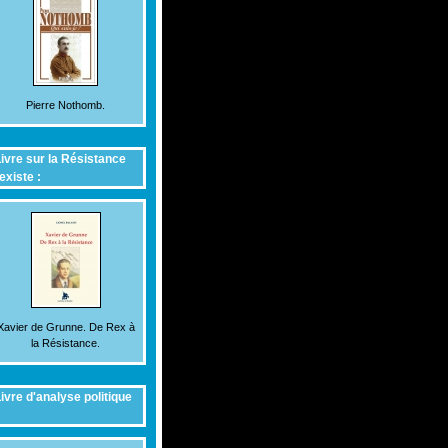
Pierre Nothomb.
ivre sur la Résistance
existe :
Xavier de Grunne. De Rex à
la Résistance.
ivre d'analyse politique