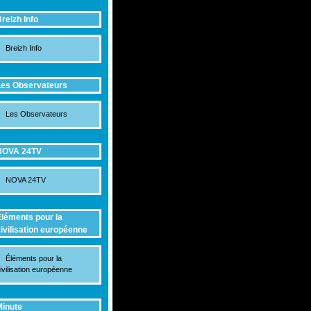
reizh Info
Breizh Info
es Observateurs
Les Observateurs
NOVA 24TV
NOVA 24TV
léments pour la
ivilisation européenne
Éléments pour la
ivilisation européenne
inute