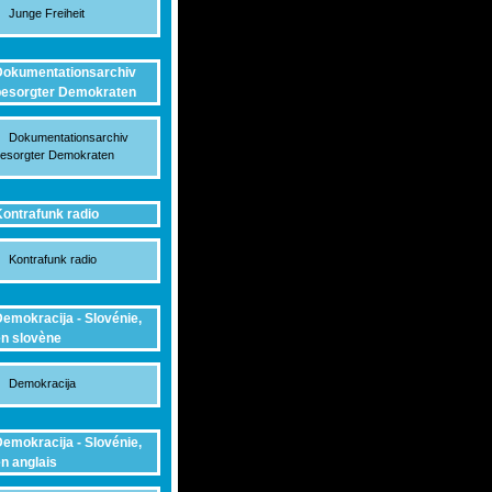
Junge Freiheit
okumentationsarchiv
esorgter Demokraten
Dokumentationsarchiv
esorgter Demokraten
ontrafunk radio
Kontrafunk radio
emokracija - Slovénie,
n slovène
Demokracija
emokracija - Slovénie,
n anglais