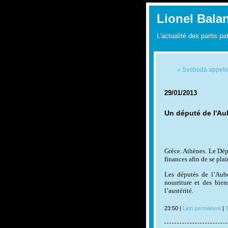
Lionel Bala
L'actualité des partis pa
« Svoboda appelle a
29/01/2013
Un député de l'Au
Grèce. Athènes. Le Dépu
finances afin de se pla
Les députés de l’Aube
nourriture et des bien
l’austérité.
23:50 |
Lien permanent
|
C