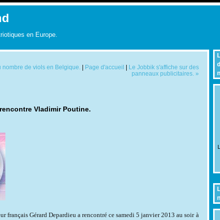
nd
triotiques en Europe.
L
d
 nombre de viols en Belgique.
|
Page d'accueil
|
Le Jobbik s'affiche sur des
n
panneaux publicitaires. »
rencontre Vladimir Poutine.
L
L
n
eur français Gérard Depardieu a rencontré ce samedi 5 janvier 2013 au soir à