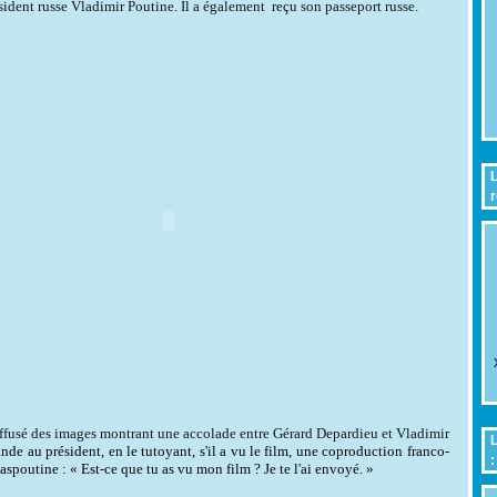
sident russe Vladimir Poutine. Il a également
reçu son passeport russe.
L
r
ffusé des im
a
ges montr
a
nt une
a
ccol
a
de entre
Gérard Depardieu
et Vladimir
L
a
nde a
u président, en le tutoy
a
nt, s'il
a
vu le film, une coproduction fr
a
nco-
:
a
spoutine : « Est-ce que tu
a
s vu mon film ? Je te l'
a
i envoyé. »