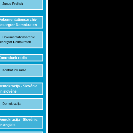
Junge Freiheit
okumentationsarchiv
esorgter Demokraten
Dokumentationsarchiv
esorgter Demokraten
ontrafunk radio
Kontrafunk radio
emokracija - Slovénie,
n slovène
Demokracija
emokracija - Slovénie,
n anglais