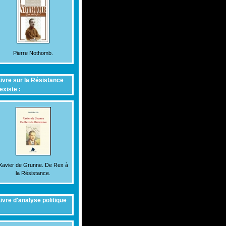
Pierre Nothomb.
ivre sur la Résistance
existe :
Xavier de Grunne. De Rex à
la Résistance.
ivre d'analyse politique