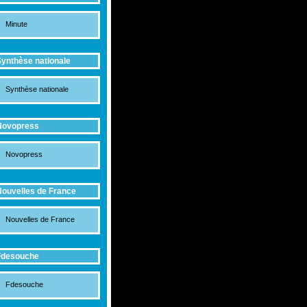
Minute
ynthèse nationale
Synthèse nationale
Novopress
Novopress
ouvelles de France
Nouvelles de France
Fdesouche
Fdesouche