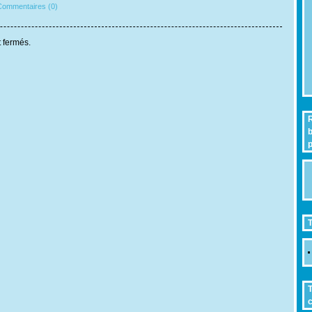
ommentaires (0)
 fermés.
R
b
p
T
T
c