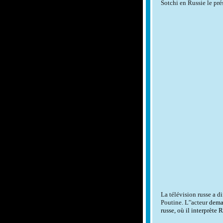
Sotchi en Russie le pré
L
a
télévision russe
a
di
Poutine. L’'acteur
dem
russe, où il interprète R