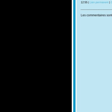
12:55 |
Lien permanent
|
C
Les commentaires sont