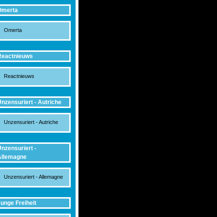
Omerta
Omerta
Reactnieuws
Reactnieuws
nzensuriert - Autriche
Unzensuriert - Autriche
nzensuriert -
Allemagne
Unzensuriert - Allemagne
unge Freiheit