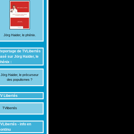
Jörg Haider, le phénix.
eportage de TVLibertés
asé sur Jörg Haider, le
hénix :
Jörg Haider, le précurseur
des populismes ?
V Libertés
TVlibertés
VLibertés - info en
ontinu