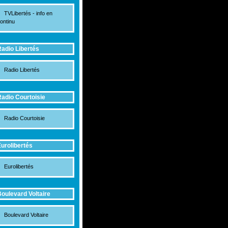
TVLibertés - info en
ontinu
adio Libertés
Radio Libertés
adio Courtoisie
Radio Courtoisie
urolibertés
Eurolibertés
oulevard Voltaire
Boulevard Voltaire