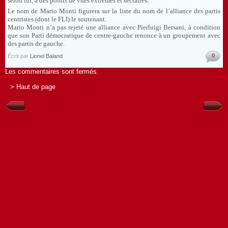
selon lui, a des points de vues extrêmes et sectaires.
Le nom de Mario Monti figurera sur la liste du nom de l’alliance des partis
centristes (dont le FLI) le soutenant.
Mario Monti n’a pas rejeté une alliance avec Pierluigi Bersani, à condition
que son Parti démocratique de centre-gauche renonce à un groupement avec
des partis de gauche.
0
Écrit par
Lionel Baland
Les commentaires sont fermés.
> Haut de page