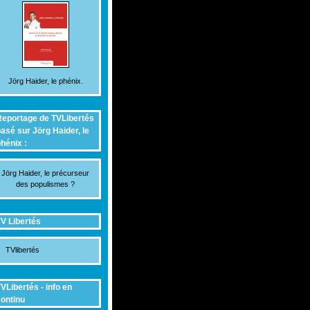
Jörg Haider, le phénix.
eportage de TVLibertés
asé sur Jörg Haider, le
hénix :
Jörg Haider, le précurseur
des populismes ?
V Libertés
TVlibertés
VLibertés - info en
ontinu