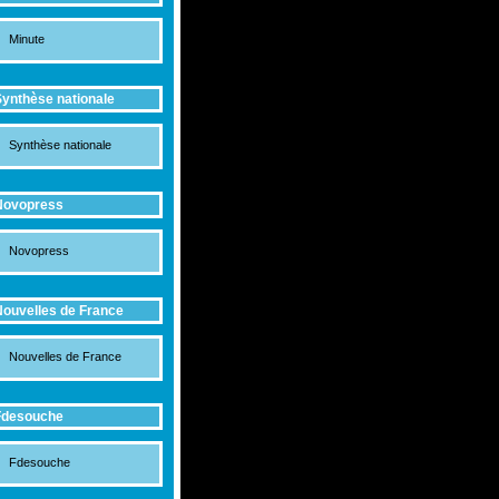
Minute
ynthèse nationale
Synthèse nationale
Novopress
Novopress
ouvelles de France
Nouvelles de France
Fdesouche
Fdesouche