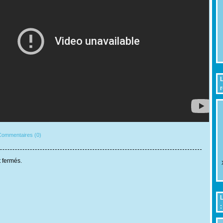
L
r
ommentaires (0)
 fermés.
L
: