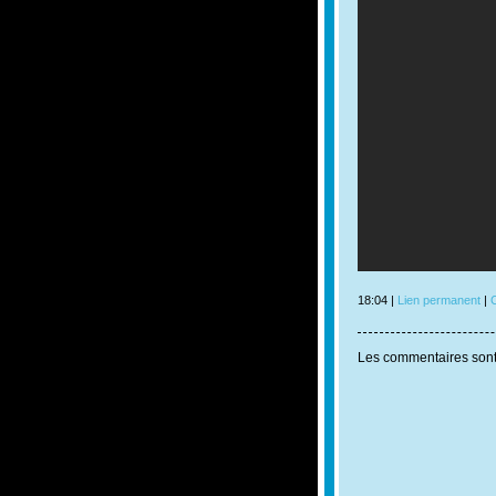
18:04 |
Lien permanent
|
C
Les commentaires sont