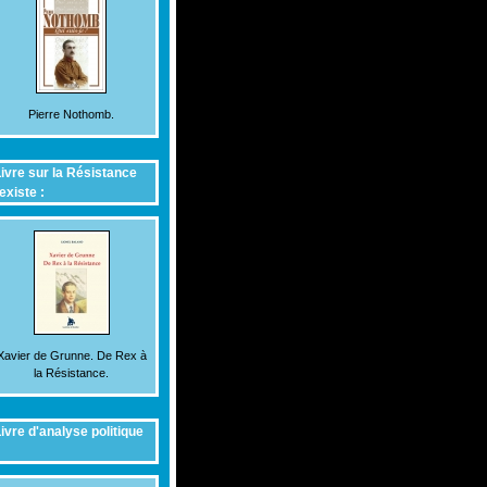
Pierre Nothomb.
ivre sur la Résistance
existe :
Xavier de Grunne. De Rex à
la Résistance.
ivre d'analyse politique