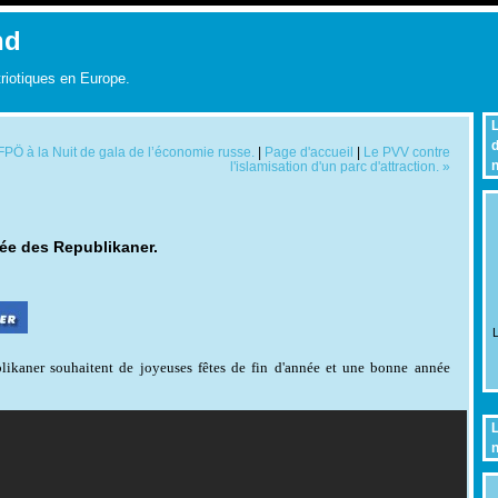
nd
triotiques en Europe.
L
d
PÖ à la Nuit de gala de l’économie russe.
|
Page d'accueil
|
Le PVV contre
n
l'islamisation d'un parc d'attraction. »
née des Republikaner.
L
ikaner souhaitent de joyeuses fêtes de fin d'année et une bonne année
L
n