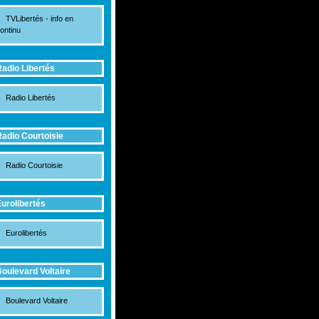
TVLibertés - info en
ontinu
adio Libertés
Radio Libertés
adio Courtoisie
Radio Courtoisie
urolibertés
Eurolibertés
oulevard Voltaire
Boulevard Voltaire