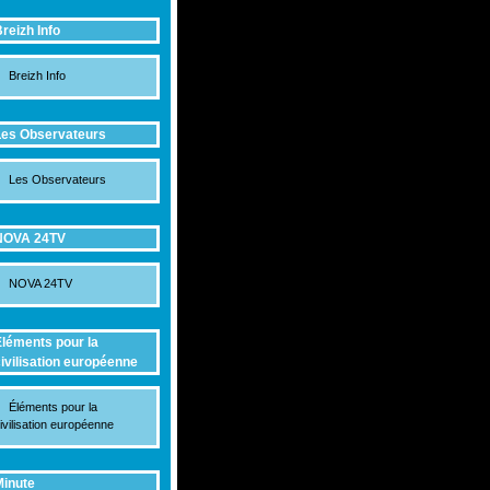
reizh Info
Breizh Info
es Observateurs
Les Observateurs
NOVA 24TV
NOVA 24TV
léments pour la
ivilisation européenne
Éléments pour la
ivilisation européenne
inute