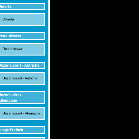
Omerta
Omerta
Reactnieuws
Reactnieuws
nzensuriert - Autriche
Unzensuriert - Autriche
nzensuriert -
Allemagne
Unzensuriert - Allemagne
unge Freiheit