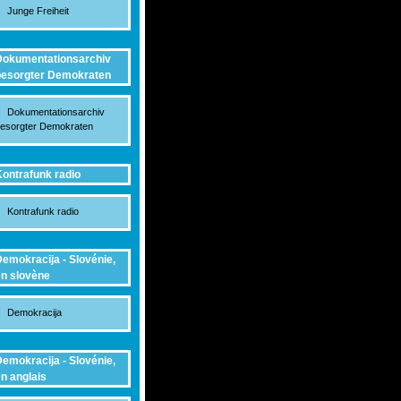
Junge Freiheit
okumentationsarchiv
esorgter Demokraten
Dokumentationsarchiv
esorgter Demokraten
ontrafunk radio
Kontrafunk radio
emokracija - Slovénie,
n slovène
Demokracija
emokracija - Slovénie,
n anglais