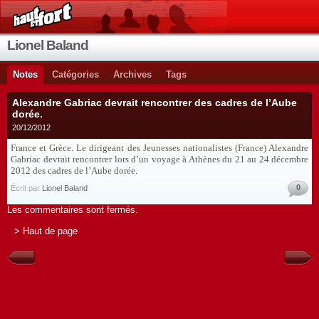
Lionel Baland
Notes
Catégories
Archives
Tags
Alexandre Gabriac devrait rencontrer des cadres de l’Aube
dorée.
20/12/2012
France et Grèce. Le dirigeant des Jeunesses nationalistes (France) Alexandre
Gabriac devrait rencontrer lors d’un voyage à Athènes du 21 au 24 décembre
2012 des cadres de l’Aube dorée.
0
Écrit par
Lionel Baland
Les commentaires sont fermés.
> Haut de page