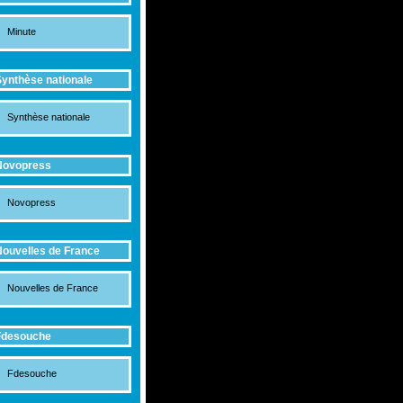
Minute
ynthèse nationale
Synthèse nationale
Novopress
Novopress
ouvelles de France
Nouvelles de France
Fdesouche
Fdesouche