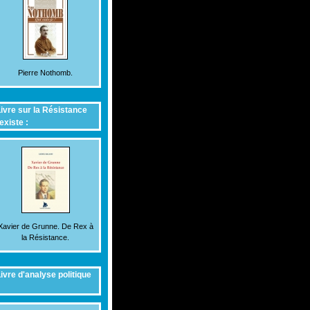
Pierre Nothomb.
ivre sur la Résistance
existe :
Xavier de Grunne. De Rex à
la Résistance.
ivre d'analyse politique