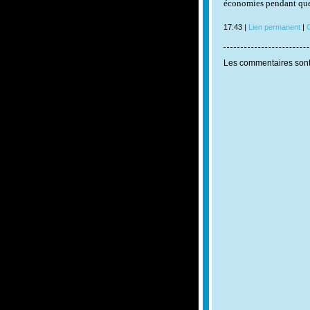
économies pendant que
17:43 |
Lien permanent
|
C
Les commentaires sont