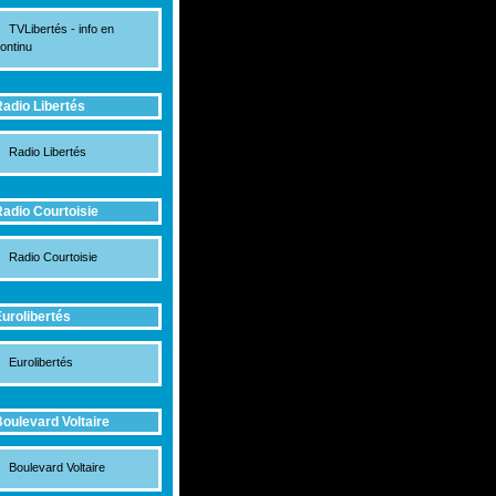
TVLibertés - info en
ontinu
adio Libertés
Radio Libertés
adio Courtoisie
Radio Courtoisie
urolibertés
Eurolibertés
oulevard Voltaire
Boulevard Voltaire