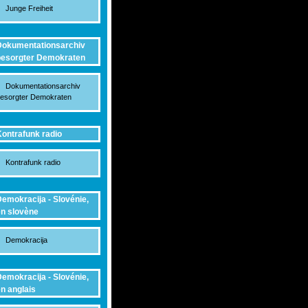
Junge Freiheit
okumentationsarchiv
esorgter Demokraten
Dokumentationsarchiv
esorgter Demokraten
ontrafunk radio
Kontrafunk radio
emokracija - Slovénie,
n slovène
Demokracija
emokracija - Slovénie,
n anglais