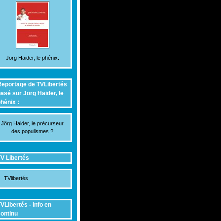
Jörg Haider, le phénix.
eportage de TVLibertés
asé sur Jörg Haider, le
hénix :
Jörg Haider, le précurseur
des populismes ?
V Libertés
TVlibertés
VLibertés - info en
ontinu