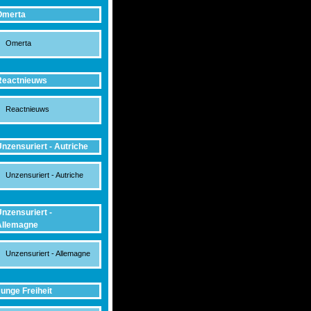
Omerta
Omerta
Reactnieuws
Reactnieuws
nzensuriert - Autriche
Unzensuriert - Autriche
nzensuriert -
Allemagne
Unzensuriert - Allemagne
unge Freiheit