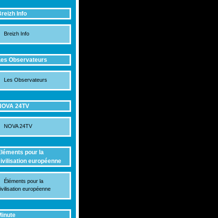
reizh Info
Breizh Info
es Observateurs
Les Observateurs
NOVA 24TV
NOVA 24TV
léments pour la
ivilisation européenne
Éléments pour la
ivilisation européenne
inute