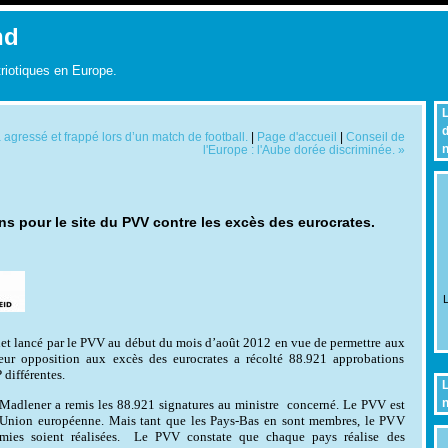
nd
triotiques en Europe.
L
d
agressé et frappé lors d’un match de football.
|
Page d'accueil
|
Conseil de
n
l'Europe : l'Aube dorée discriminée. »
s pour le site du PVV contre les excès des eurocrates.
L
rnet lancé par le PVV au début du mois d’août 2012 en vue de permettre aux
eur opposition aux excès des eurocrates a récolté 88.921 approbations
 différentes.
L
n
adlener a remis les 88.921 signatures
au ministre
concerné. Le PVV est
’Union européenne. Mais tant que les Pays-Bas en sont membres, le PVV
ies soient réalisées.
Le PVV constate que chaque pays réalise des