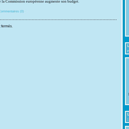
 la Commission européenne augmente son budget.
ommentaires (0)
 fermés.
L
r
L
: