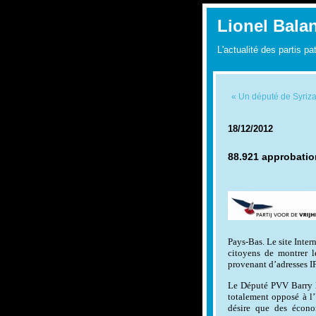
Lionel Bala
L'actualité des partis pa
« Un député de Syriza 
18/12/2012
88.921 approbation
Pays-Bas. Le site Inte
citoyens de montrer l
provenant d’adresses IP
Le Député PVV Barry M
totalement opposé à l
désire que des économ