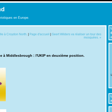
nd
triotiques en Europe.
L
d
elle à Croydon North.
|
Page d'accueil
|
Geert Wilders va réaliser un tour des
n
mosquées. »
lle à Middlesbrough : l'UKIP en deuxième position.
L
L
n