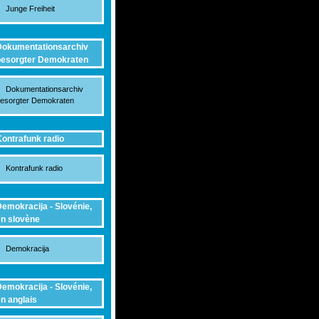
Junge Freiheit
okumentationsarchiv
esorgter Demokraten
Dokumentationsarchiv
esorgter Demokraten
ontrafunk radio
Kontrafunk radio
emokracija - Slovénie,
n slovène
Demokracija
emokracija - Slovénie,
n anglais