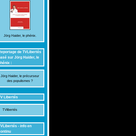
Jörg Haider, le phénix.
eportage de TVLibertés
asé sur Jörg Haider, le
hénix :
Jörg Haider, le précurseur
des populismes ?
V Libertés
TVlibertés
VLibertés - info en
ontinu