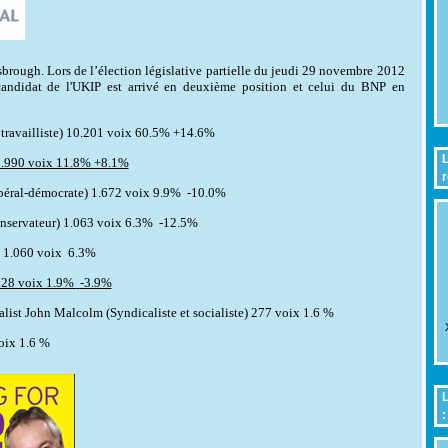
brough. Lors de l’élection législative partielle du jeudi 29 novembre 2012
andidat de l'UKIP est arrivé en deuxième position et celui du BNP en
travailliste) 10.201 voix 60.5% +14.6%
L
1.990 voix 11.8% +8.1%
r
ibéral-démocrate) 1.672 voix 9.9%
-10.0%
nservateur) 1.063 voix 6.3%
-12.5%
) 1.060 voix
6.3%
328 voix 1.9%
-3.9%
list John Malcolm (Syndicaliste et socialiste) 277 voix 1.6 %
oix 1.6 %
L
: