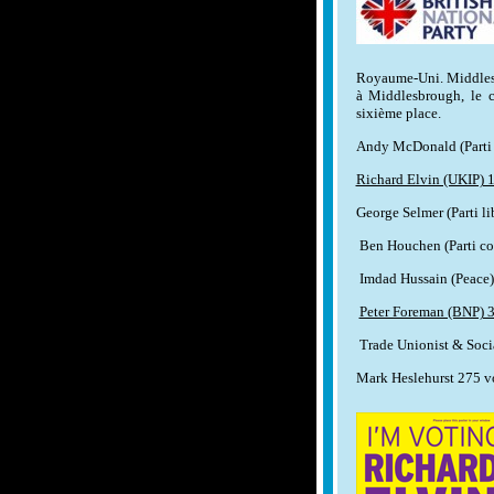
Royaume-Uni.
Middles
à Middlesbrough, le c
sixième place.
Andy McDonald (Parti 
Richard Elvin (UKIP) 
George Selmer (Parti l
Ben Houchen (Parti co
Imdad Hussain (Peace
Peter Foreman (BNP) 
Trade Unionist & Socia
Mark Heslehurst 275 v