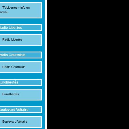
TVLibertés - info en
ontinu
adio Libertés
Radio Libertés
adio Courtoisie
Radio Courtoisie
urolibertés
Eurolibertés
oulevard Voltaire
Boulevard Voltaire