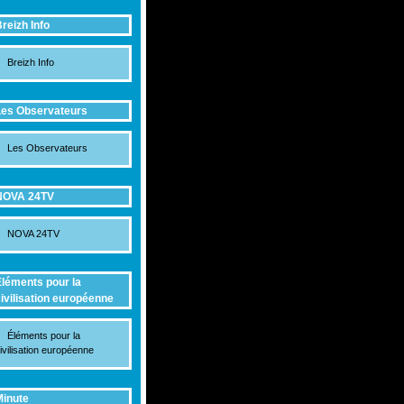
reizh Info
Breizh Info
es Observateurs
Les Observateurs
NOVA 24TV
NOVA 24TV
léments pour la
ivilisation européenne
Éléments pour la
ivilisation européenne
inute