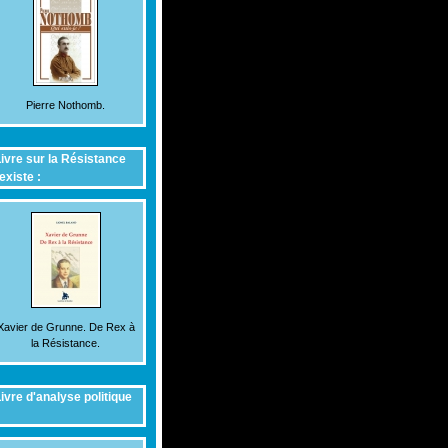
Pierre Nothomb.
ivre sur la Résistance
existe :
Xavier de Grunne. De Rex à
la Résistance.
ivre d'analyse politique