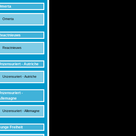
Omerta
Omerta
Reactnieuws
Reactnieuws
nzensuriert - Autriche
Unzensuriert - Autriche
nzensuriert -
Allemagne
Unzensuriert - Allemagne
unge Freiheit