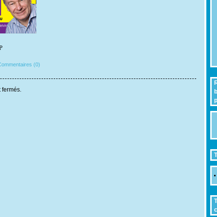
P
ommentaires (0)
R
 fermés.
b
p
T
T
c