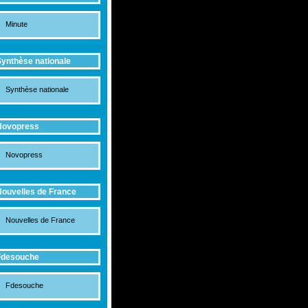
Minute
ynthèse nationale
Synthèse nationale
Novopress
Novopress
ouvelles de France
Nouvelles de France
Fdesouche
Fdesouche