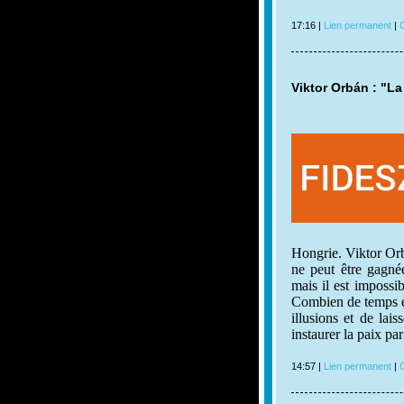
17:16 |
Lien permanent
|
C
Viktor Orbán : "La
Hongrie. Viktor Orb
ne peut être gagné
mais il est impossi
Combien de temps en
illusions et de lai
instaurer la paix par
14:57 |
Lien permanent
|
C