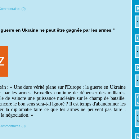
B
ommentaires (0)
 guerre en Ukraine ne peut être gagnée par les armes."
L
án : « Une dure vérité plane sur l'Europe : la guerre en Ukraine
e par les armes. Bruxelles continue de dépenser des milliards,
É
ble de vaincre une puissance nucléaire sur le champ de bataille.
c
core le bon sens sera-t-il ignoré ? Il est temps d'abandonner les
sser la diplomatie faire ce que les armes ne peuvent pas faire :
 la négociation. »
c
ommentaires (0)
M