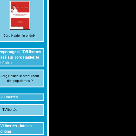
Jörg Haider, le phénix.
eportage de TVLibertés
asé sur Jörg Haider, le
hénix :
Jörg Haider, le précurseur
des populismes ?
V Libertés
TVlibertés
VLibertés - info en
ontinu