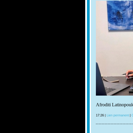
Afroditi Latinopou
17:26 |
Lien permanent
|
C