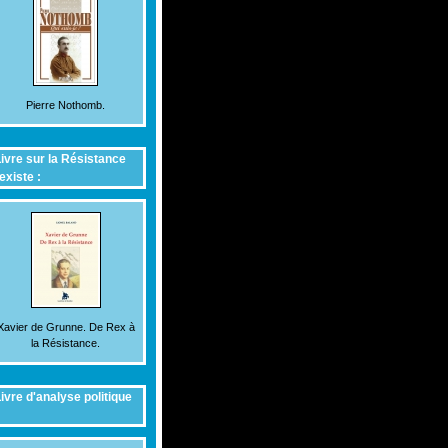
Pierre Nothomb.
ivre sur la Résistance
existe :
Xavier de Grunne. De Rex à
la Résistance.
ivre d'analyse politique