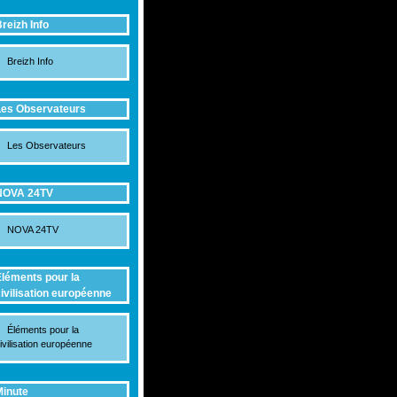
reizh Info
Breizh Info
es Observateurs
Les Observateurs
NOVA 24TV
NOVA 24TV
léments pour la
ivilisation européenne
Éléments pour la
ivilisation européenne
inute