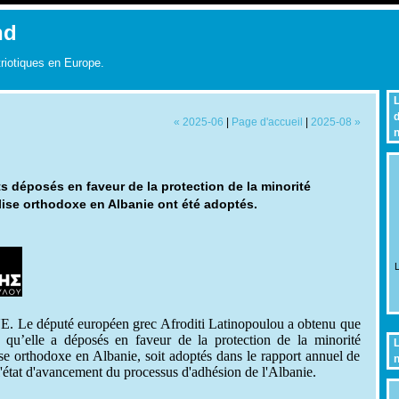
nd
triotiques en Europe.
L
d
« 2025-06
|
Page d'accueil
|
2025-08 »
n
 déposés en faveur de la protection de la minorité
lise orthodoxe en Albanie ont été adoptés.
L
UE. Le député européen grec Afroditi Latinopoulou a obtenu que
 qu’elle a déposés en faveur de la protection de la minorité
L
ise orthodoxe en Albanie, soit adoptés dans le rapport annuel de
n
'état d'avancement du processus d'adhésion de l'Albanie.