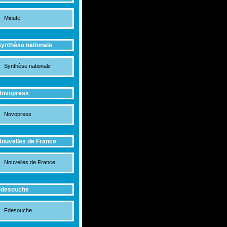
Minute
ynthèse nationale
Synthèse nationale
Novopress
Novopress
ouvelles de France
Nouvelles de France
Fdesouche
Fdesouche