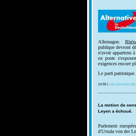
Allemagne.
Rhéna
publique devront dé
n'avoir appartenu à
en poste s'exposen
exigences encore plu
Le parti patriotiqu
14:58 |
Lien permanent
|
C
La motion de cens
Leyen a échoué.
Parlement europée
d'Ursula von der L