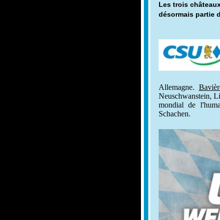
Les trois châteaux 
désormais partie 
Allemagne.
Bavièr
Neuschwanstein, Li
mondial de l'hum
Schachen.