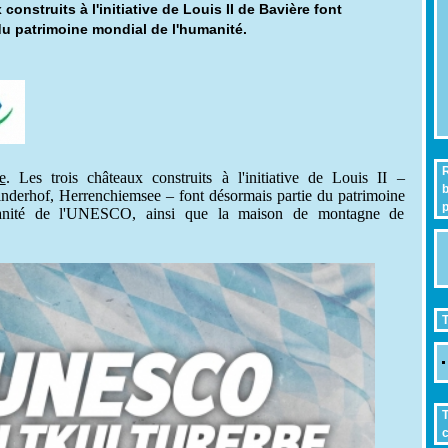
construits à l'initiative de Louis II de Bavière font
du patrimoine mondial de l'humanité.
R
e
. Les trois châteaux construits à l'initiative de Louis II –
b
nderhof, Herrenchiemsee – font désormais partie du patrimoine
p
anité de l'UNESCO, ainsi que la maison de montagne de
T
T
c