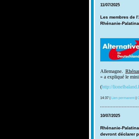
11/07/2025
Les membres de l'
Rhénanie-Palatina
Allemagne.
Rhénan
» a expliqué le mini
(
http://lionelbaland
14:37 |
Lien permanent
|
C
10/07/2025
Rhénanie-Palatinat
devront déclarer p