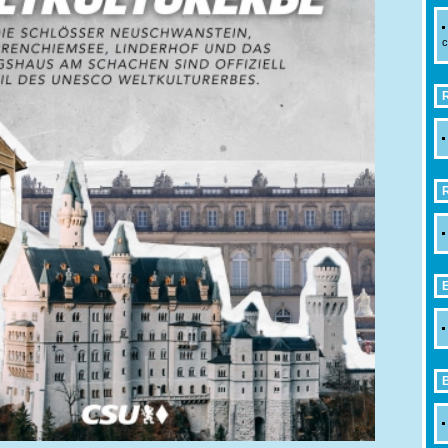
c
R
R
E
B