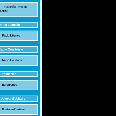
TVLibertés - info en
ontinu
adio Libertés
Radio Libertés
adio Courtoisie
Radio Courtoisie
urolibertés
Eurolibertés
oulevard Voltaire
Boulevard Voltaire