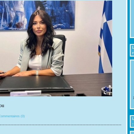
L
r
lou
ommentaires (0)
L
: