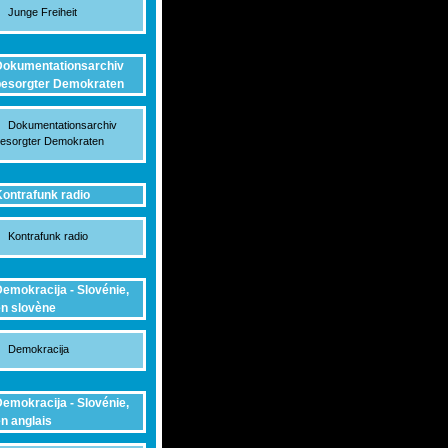
Junge Freiheit
okumentationsarchiv
esorgter Demokraten
Dokumentationsarchiv
esorgter Demokraten
ontrafunk radio
Kontrafunk radio
emokracija - Slovénie,
n slovène
Demokracija
emokracija - Slovénie,
n anglais