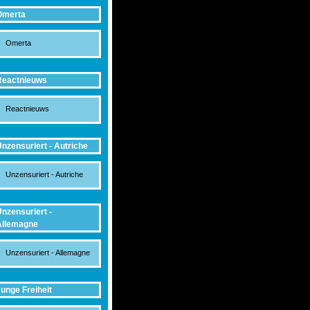
Omerta
Omerta
Reactnieuws
Reactnieuws
nzensuriert - Autriche
Unzensuriert - Autriche
nzensuriert -
Allemagne
Unzensuriert - Allemagne
unge Freiheit