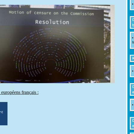
D
b
b
K
D
 européens français :
e
D
e